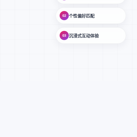
个性偏好匹配
02
沉浸式互动体验
03