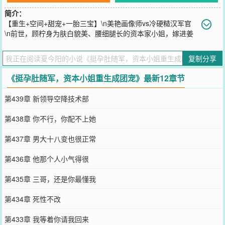
简介：
【重生+空间+甜宠+一胎三宝】\n美艳画像师vs冷硬糙汉军官
\n前世，顾柠身为肤白貌美、腰细腿长的资本家小姐，嫁进姜
家当牛做马，出钱出力伺候公婆，与姜建国三十年未圆房，受尽了委
屈和白眼。\n死前才知，她疼爱多年的养子竟是丈夫和寡嫂的亲生儿
复制分享
子，她被骗了一辈子。\n顾柠一怒之下点燃煤气罐，和他们同归于
尽。\n*\n再睁眼，顾柠面对逼迫她让出工作的渣男前夫，当场掀桌，
《挺孕肚随军，资本小姐重生成团宠》最新12章节
一封举报信让渣男被部队除名蹲大牢。\n渣爹后妈想甩掉她带着万贯
家产跑路香江？\n不怕，顾柠能动手绝不动嘴，手扇渣男贱女抢回玉
第439章 新领导空降技术部
镯空间，掏空家产。\n古董字画、珠宝首饰、房契地契通通搬空，反
手送他们去大西北劳改。\n*\n面临抄家，顾柠果断下乡去找亲妈。\n
第438章 你不行，你配不上她
本以为会一路遇极品，谁料悍妇亲妈重女轻男，几个哥哥全是妹控。
\n顾柠更是凭着灵泉空间和一手出神入化的画技，受邀进入军区技术
第437章 男大十八变也很正常
部当画像师。\n种蔬菜、做生意、抓特务、破奇案，一不小心成了部
队团宠。\n*\n陆晏川是军区有名的“冷面阎王”，长着一副好相貌，脾
第436章 他那个人小气得很
气却又冷又硬。\n他的婚事愁坏了一众领导，本以为他这辈子都要抱
着枪过日子。\n谁成想家属来军营探亲那日，战友们亲眼看着他将好
第435章 三哥，还是你最懂我
兄弟那细腰丰胸的美人妹妹抵在墙上轻哄。
您要是觉得《
挺孕肚随军，资本小姐重生成团宠
》还不错的话请不要
第434章 死性不改
忘记向您QQ群和微博微信里的朋友推荐哦！
第433章 我等着你请我回来