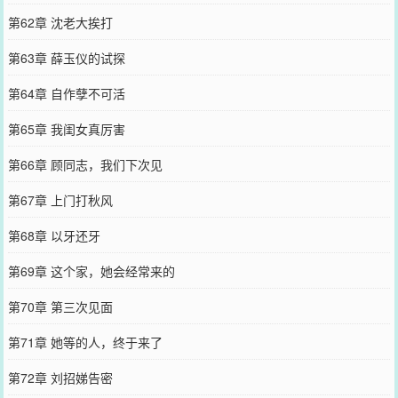
第62章 沈老大挨打
第63章 薛玉仪的试探
第64章 自作孽不可活
第65章 我闺女真厉害
第66章 顾同志，我们下次见
第67章 上门打秋风
第68章 以牙还牙
第69章 这个家，她会经常来的
第70章 第三次见面
第71章 她等的人，终于来了
第72章 刘招娣告密