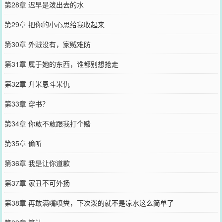
第28章 迟早是泼出去的水
第29章 把你的小心思给我收起来
第30章 外贼没有，家贼难防
第31章 属于她的东西，谁都别想抢走
第32章 升米恩斗米仇
第33章 穿书？
第34章 你敢不敢跟我打个赌
第35章 偷听
第36章 我是让你道歉
第37章 家丑不可外扬
第38章 再敢满嘴喷粪，下次泼的就不是凉水这么简单了