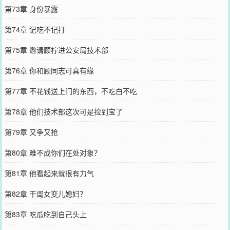
第73章 身份暴露
第74章 记吃不记打
第75章 邀请顾柠进公安局技术部
第76章 你和顾同志可真有缘
第77章 不花钱送上门的东西，不吃白不吃
第78章 他们技术部这次可是捡到宝了
第79章 又争又抢
第80章 难不成你们在处对象？
第81章 他看起来就很有力气
第82章 干闺女变儿媳妇？
第83章 吃瓜吃到自己头上