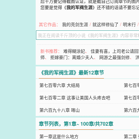
后千万要记得截图认证，就是截自己订阅章节的图
您要是觉得《
我的军阀生涯
》还不错的话请不要忘
其它作品：
我的亮剑生涯
/
就这样修仙了
/
明末行
/
新书推荐：
难得糊涂妃
、
佳妻有喜，上司老公请回
师
、
拒嫁豪门：离婚少夫人
、
网游之最强剑修
、
《我的军阀生涯》最新12章节
第七百零六章 大结局
第七百
第七百零二章 这事让美国人头疼去吧
第七百
第六百九十八章 喀山
第六百
章节列表，第1章~ 100章/共702章
第一章这是什么地方
第二章