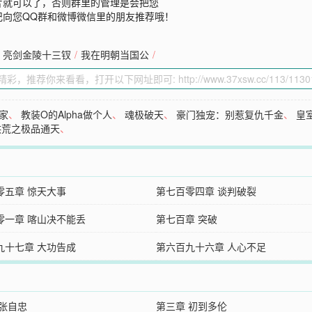
片就可以了，否则群里的管理是会把您
记向您QQ群和微博微信里的朋友推荐哦！
亮剑金陵十三钗
/
我在明朝当国公
/
家
、
教装O的Alpha做个人
、
魂极破天
、
豪门独宠：别惹复仇千金
、
皇
洪荒之极品通天
、
零五章 惊天大事
第七百零四章 谈判破裂
零一章 喀山决不能丢
第七百章 突破
九十七章 大功告成
第六百九十六章 人心不足
 张自忠
第三章 初到多伦