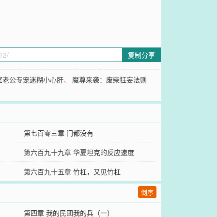
复制分享
室老公专宠迷糊小心肝
、
魔尊来袭：废柴狂妄法则
第七百零三章 门都没有
第六百九十九章 华夏坦克的反应速度
第六百九十五章 竹杠，又见竹杠
倒序
第四章 我的民团我的兵（一）