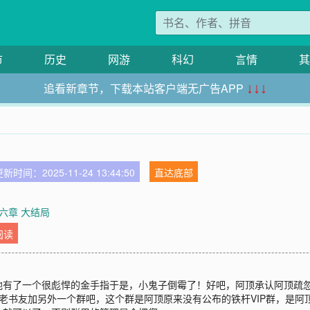
市
历史
网游
科幻
言情
其
追看新章节，下载本站客户端无广告APP
↓↓↓
新时间：2025-11-24 13:44:50
直达底部
六章 大结局
阅读
他有了一个很彪悍的金手指于是，小鬼子倒霉了！好吧，阿顶承认阿顶疏
新老书友加另外一个群吧，这个群是阿顶原来没有公布的铁杆VIP群，是