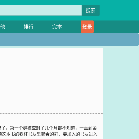
搜索
他
排行
完本
登录
忽了，第一个群被查封了几个月都不知道，一直到第
阿顶这本书的铁杆书友里聚会的群，要加入的书友进入