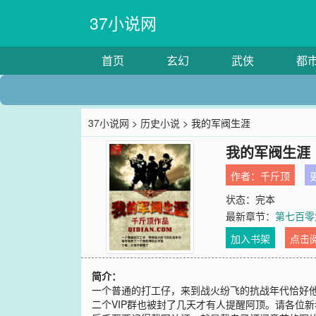
37小说网
首页
玄幻
武侠
都
37小说网
>
历史小说
> 我的军阀生涯
我的军阀生涯
作者：
千斤顶
更
状态：完本
最新章节：
第七百零
加入书架
点击
简介：
一个普通的打工仔，来到战火纷飞的抗战年代恰好
二个VIP群也被封了几天才有人提醒阿顶。请各位