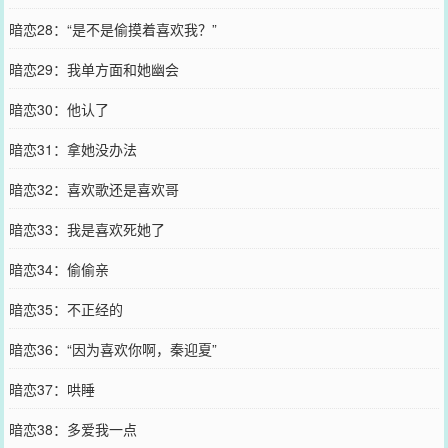
暗恋28：“是不是偷摸着喜欢我？”
暗恋29：我单方面和她幽会
暗恋30：他认了
暗恋31：拿她没办法
暗恋32：喜欢歌还是喜欢哥
暗恋33：我是喜欢死她了
暗恋34：偷偷亲
暗恋35：不正经的
暗恋36：“因为喜欢你啊，秦迎夏”
暗恋37：哄睡
暗恋38：多爱我一点