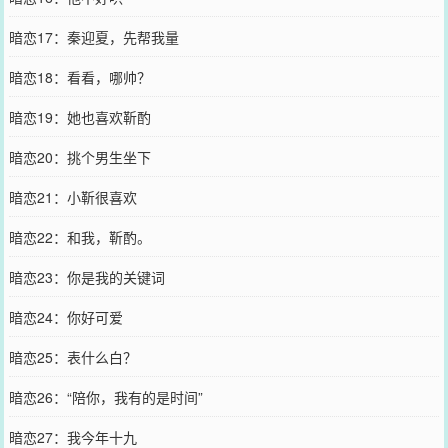
暗恋17：秦迎夏，先帮我量
暗恋18：看看，哪帅？
暗恋19：她也喜欢靳酌
暗恋20：挑个男生坐下
暗恋21：小靳很喜欢
暗恋22：和我，靳酌。
暗恋23：你是我的关键词
暗恋24：你好可爱
暗恋25：表什么白？
暗恋26：“陪你，我有的是时间”
暗恋27：我今年十九