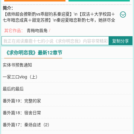
简介：
【痞帅超会撩靳酌vs乖甜钓系秦迎夏】\n【双洁＋大学校园＋
七年暗恋成真＋甜宠苏撩】\n秦迎夏暗恋靳酌七年，她拼尽全
力考来帝大，只为能离他更近一点。\n开学时她拿错了的行李箱，到
其它作品：
青梅吻唇角
/
宿舍打开后发现行李箱的主人竟然是她心上飞雪，靳酌。\n女孩绯红
着脸，温热的指尖触碰着他获奖证书上的照片，少年意气风发，那双
复制分享
会勾人的桃花眼叫她挪不开目光…\n媒体社的招新会上，秦迎夏上台
自我介绍。\n靳酌坐在台下中央，漫不经心地把玩着手机，在听见她
《求你明恋我》最新12章节
名字的瞬间，他撩起眼，语调端着散漫，“叫什么？亲一下？”\n秦迎
夏，亲一下。\n她脸色绛红，轻轻咬着唇望他，见他的朋友们笑骂他
实体书预售通知
骚的没边。\n-\n秦迎夏有个小毛病，平时也不是话多的主，在特殊时
期像是打开了话匣子，不仅爱闹还缠人。\n这点靳酌早就感受到了，
一家三口vlog（上）
也正因为如此，他才知道了秦迎夏藏了七年的秘密，“酉酉，我…是想
钓你的…”\n“可以啊，”靳酌捏着她的下巴，又不解气似的咬上她的
最后的最后
唇，“秦迎夏，顶着这张脸还跟我玩暗恋，真有你的…胆子大点，我只
给你钓…”\n他盯着她过分漂亮的眉眼，吻去她眼尾泪花，“傻丫头，换
番外篇19：完整的家
我明恋你呢。”\n——重逢的瞬间，心跳比我先认出你
您要是觉得《
求你明恋我
》还不错的话请不要忘记向您QQ群和微博微
番外篇18：宿舍日常
信里的朋友推荐哦！
番外篇17：秦炀自述（2）