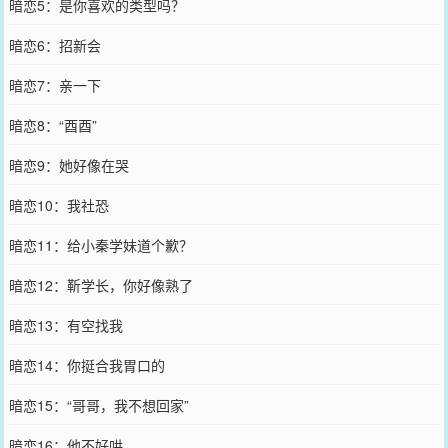
暗恋5：是你喜欢的类型吗？
暗恋6：招新会
暗恋7：亲一下
暗恋8：“酉酉”
暗恋9：她好像在哭
暗恋10：我社恐
暗恋11：给小秦学妹道个歉？
暗恋12：靳学长，你好像熟了
暗恋13：有空找我
暗恋14：你挺合我胃口的
暗恋15：“哥哥，我不想回家”
暗恋16：他不好哄