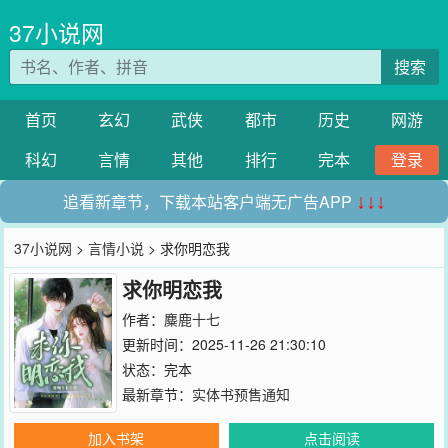
37小说网
搜索
首页
玄幻
武侠
都市
历史
网游
科幻
言情
其他
排行
完本
登录
追看新章节，下载本站客户端无广告APP
↓↓↓
37小说网
>
言情小说
> 求你明恋我
求你明恋我
作者：
麋鹿十七
更新时间：2025-11-26 21:30:10
状态：完本
最新章节：
实体书预售通知
加入书架
点击阅读