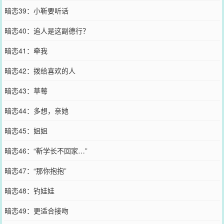
暗恋39：小靳要听话
暗恋40：追人是这副德行？
暗恋41：牵我
暗恋42：拨给喜欢的人
暗恋43：草莓
暗恋44：多想，亲她
暗恋45：姐姐
暗恋46：“靳学长不回家…”
暗恋47：“那你抱抱”
暗恋48：钓娃娃
暗恋49：更适合接吻