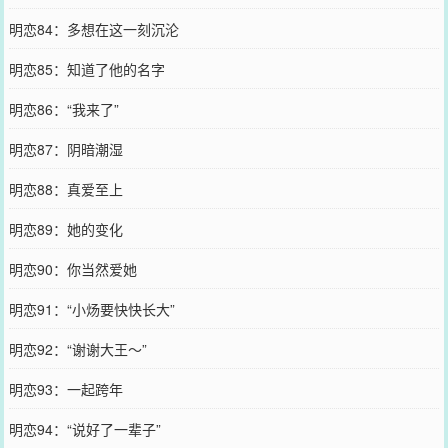
明恋84：多想在这一刻沉沦
明恋85：知道了他的名字
明恋86：“我来了”
明恋87：阴暗潮湿
明恋88：真爱至上
明恋89：她的变化
明恋90：你当然爱她
明恋91：“小炀要快快长大”
明恋92：“谢谢大王～”
明恋93：一起跨年
明恋94：“说好了一辈子”