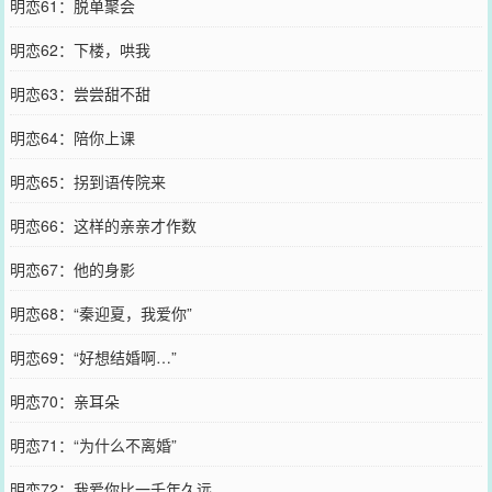
明恋61：脱单聚会
明恋62：下楼，哄我
明恋63：尝尝甜不甜
明恋64：陪你上课
明恋65：拐到语传院来
明恋66：这样的亲亲才作数
明恋67：他的身影
明恋68：“秦迎夏，我爱你”
明恋69：“好想结婚啊…”
明恋70：亲耳朵
明恋71：“为什么不离婚”
明恋72：我爱你比一千年久远