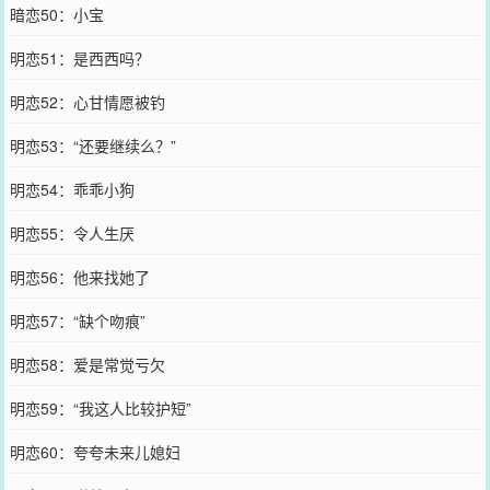
暗恋50：小宝
明恋51：是西西吗？
明恋52：心甘情愿被钓
明恋53：“还要继续么？”
明恋54：乖乖小狗
明恋55：令人生厌
明恋56：他来找她了
明恋57：“缺个吻痕”
明恋58：爱是常觉亏欠
明恋59：“我这人比较护短”
明恋60：夸夸未来儿媳妇