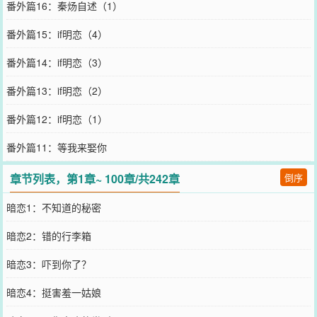
番外篇16：秦炀自述（1）
番外篇15：if明恋（4）
番外篇14：if明恋（3）
番外篇13：if明恋（2）
番外篇12：if明恋（1）
番外篇11：等我来娶你
章节列表，第1章~ 100章/共242章
倒序
暗恋1：不知道的秘密
暗恋2：错的行李箱
暗恋3：吓到你了？
暗恋4：挺害羞一姑娘